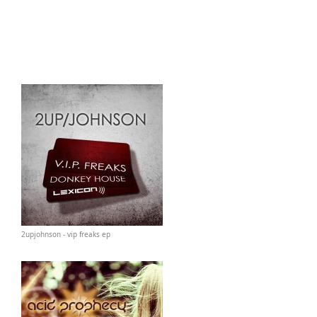
2upjohnson - vip freaks ep