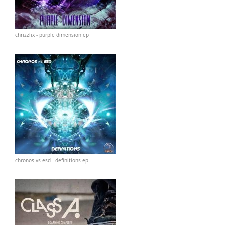
chrizzlix - purple dimension ep
chronos vs esd - definitions ep