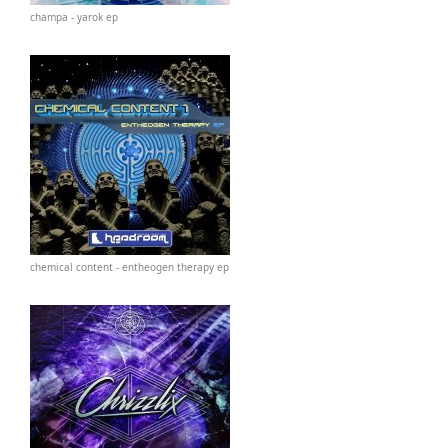
champa - yarok ep
chemical content - entheogen therapy ep