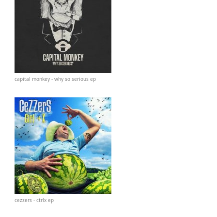
capital monkey - why so serious ep
cezzers - ctrlx ep