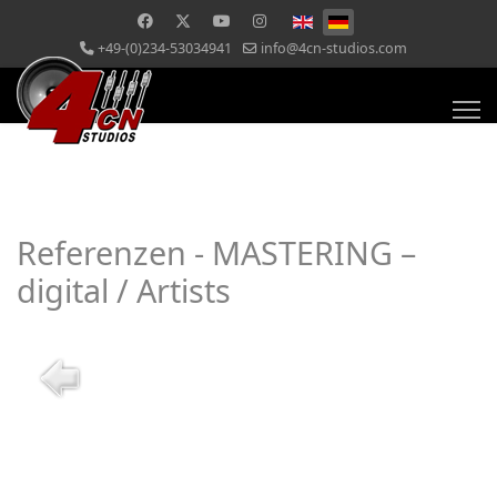
+49-(0)234-53034941
info@4cn-studios.com
Referenzen - MASTERING –
digital / Artists