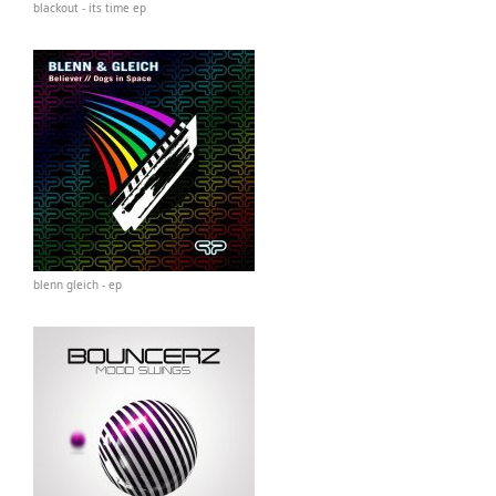
blackout - its time ep
blenn gleich - ep