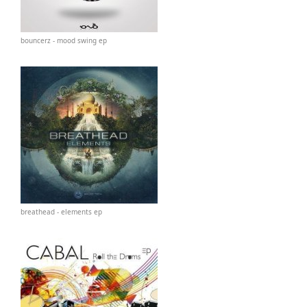
bouncerz - mood swing ep
breathead - elements ep