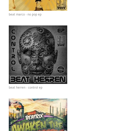
beat marco - no pop ep
beat herren - control ep