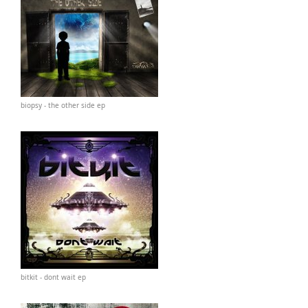
biopsy - the other side ep
bitkit - dont wait ep