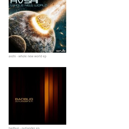
avshi - whole new world ep
badbug - outlander ep