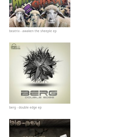
beatrix - awaken the sheeple ep
berg - double edge ep