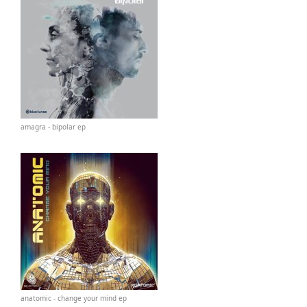
amagra - bipolar ep
anatomic - change your mind ep