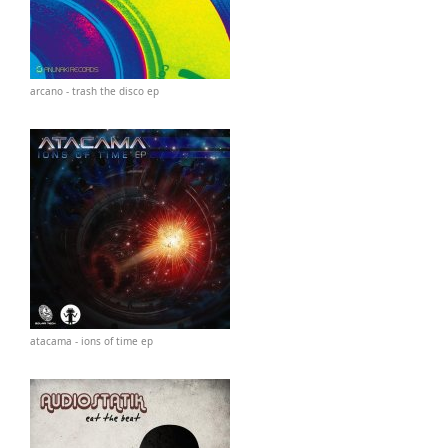
arcano - trash the disco ep
atacama - ions of time ep