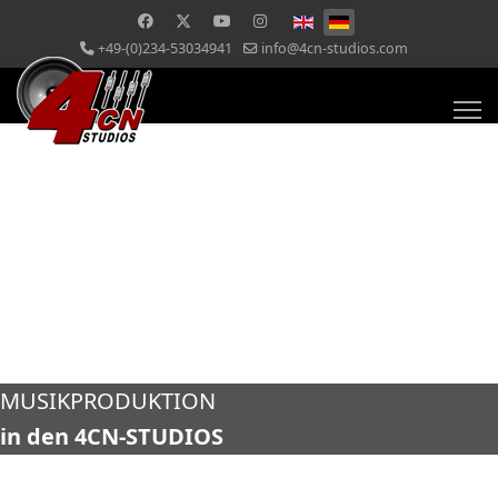
+49-(0)234-53034941
info@4cn-studios.com
MUSIKPRODUKTION
in den 4CN-STUDIOS