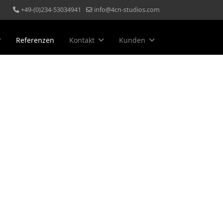
+49-(0)234-53034941
info@4cn-studios.com
Referenzen
Kontakt
Kunden