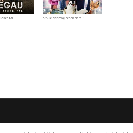
sches tal
schule der magischen tiere 2